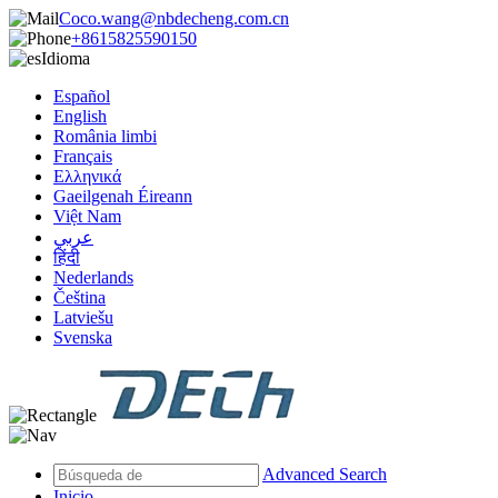
Coco.wang@nbdecheng.com.cn
+8615825590150
Idioma
Español
English
România limbi
Français
Ελληνικά
Gaeilgenah Éireann
Việt Nam
عربي
हिंदी
Nederlands
Čeština
Latviešu
Svenska
Advanced Search
Inicio