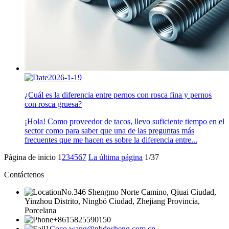
2026-1-19
¿Cuál es la diferencia entre pernos con rosca fina y pernos
con rosca gruesa?
¡Hola! Como proveedor de tacos, llevo suficiente tiempo en el
sector como para saber que una de las preguntas más
frecuentes que me hacen es sobre la diferencia entre...
Página de inicio
1
2
3
4
5
6
7
La última página
1/37
Contáctenos
No.346 Shengmo Norte Camino, Qiuai Ciudad,
Yinzhou Distrito, Ningbó Ciudad, Zhejiang Provincia,
Porcelana
+8615825590150
Coco.wang@nbdecheng.com.cn